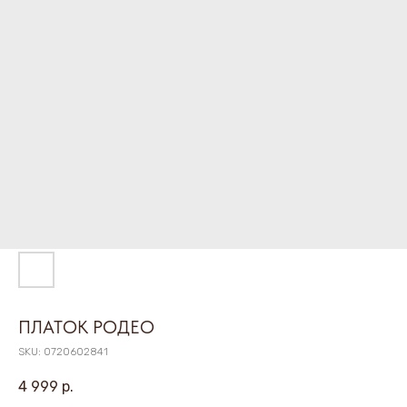
ПЛАТОК РОДЕО
SKU:
0720602841
4 999
р.