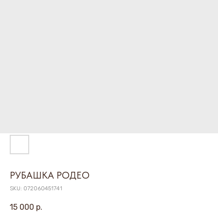
РУБАШКА РОДЕО
SKU:
072060451741
15 000
р.