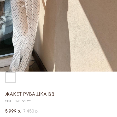
ЖАКЕТ РУБАШКА ВВ
SKU:
00700915211
5 999
р.
7 450
р.