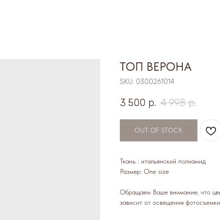
ТОП ВЕРОНА
SKU:
0300261014
3 500
р.
4 998
р.
OUT OF STOCK
Ткань : итальянский полиамид
Размер: One size
Обращаем Ваше внимание, что цве
зависит от освещения фотосъемки