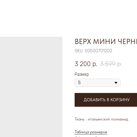
ВЕРХ МИНИ ЧЕР
SKU:
00500701202
3 200
р.
3 599
р.
Размер
ДОБАВИТЬ В КОРЗИНУ
Ткань : итальянский полиамид
Таблица размеров