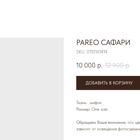
PAREO САФАРИ
SKU:
0110161414
10 000
р.
12 900
р.
ДОБАВИТЬ В КОРЗИНУ
Ткань : шифон
Размер: One size
Обращаем Ваше внимание, что цве
зависит от освещения фотосъемки